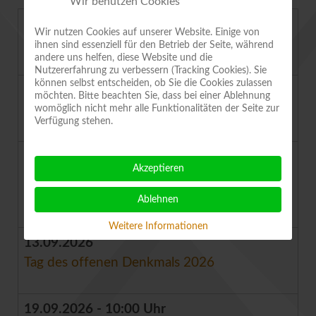
Wir benutzen Cookies
13.08.2026 - 20:00 Uhr
Wir nutzen Cookies auf unserer Website. Einige von
Klangreise und Falter beobachten
ihnen sind essenziell für den Betrieb der Seite, während
andere uns helfen, diese Website und die
Nutzererfahrung zu verbessern (Tracking Cookies). Sie
können selbst entscheiden, ob Sie die Cookies zulassen
22.08.2026 - 10:00 Uhr
möchten. Bitte beachten Sie, dass bei einer Ablehnung
womöglich nicht mehr alle Funktionalitäten der Seite zur
15. Tomatentag Aschersleben
Verfügung stehen.
12.09.2026 - 10:00 Uhr
Akzeptieren
20. Quedlinburger Denkmal- und
Bürgerfrühstück
Ablehnen
Weitere Informationen
13.09.2026
Tag des offenen Denkmals 2026
19.09.2026 - 10:00 Uhr