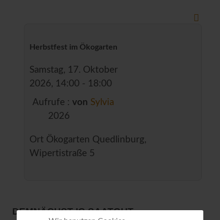
Herbstfest im Ökogarten
Samstag, 17. Oktober
2026, 14:00 - 18:00
Aufrufe
:
von
Sylvia
2026
Ort
Ökogarten Quedlinburg,
Wipertistraße 5
DEMNÄCHST IG SAATGUT...