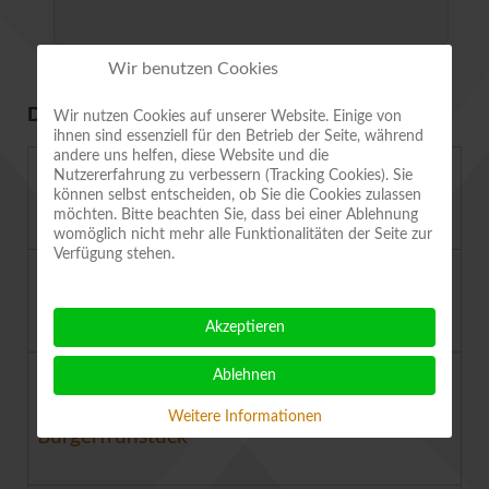
Wir benutzen Cookies
DEMNÄCHST IG SAATGUT...
Wir nutzen Cookies auf unserer Website. Einige von
ihnen sind essenziell für den Betrieb der Seite, während
andere uns helfen, diese Website und die
13.08.2026 - 20:00 Uhr
Nutzererfahrung zu verbessern (Tracking Cookies). Sie
können selbst entscheiden, ob Sie die Cookies zulassen
Klangreise und Falter beobachten
möchten. Bitte beachten Sie, dass bei einer Ablehnung
womöglich nicht mehr alle Funktionalitäten der Seite zur
Verfügung stehen.
22.08.2026 - 10:00 Uhr
15. Tomatentag Aschersleben
Akzeptieren
12.09.2026 - 10:00 Uhr
Ablehnen
20. Quedlinburger Denkmal- und
Weitere Informationen
Bürgerfrühstück