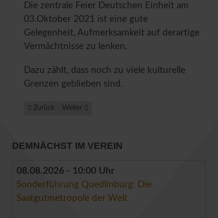
Die zentrale Feier Deutschen Einheit am
03.Oktober 2021 ist eine gute
Gelegenheit, Aufmerksamkeit auf derartige
Vermächtnisse zu lenken.
Dazu zählt, dass noch zu viele kulturelle
Grenzen geblieben sind.
Vorheriger Beitrag: 1100 Jahre Quedlinburg
Nächster Beitrag: 22. April 2021: 1099.-Quedlinbur
Zurück
Weiter
DEMNÄCHST IM VEREIN
08.08.2026 - 10:00 Uhr
Sonderführung Quedlinburg: Die
Saatgutmetropole der Welt