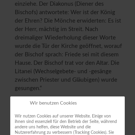
einziehe. Der Diakonus (Diener des
Bischofs) antwortete: Wer ist der König
der Ehren? Die Mönche erwiderten: Es ist
der Herr, mächtig im Streit. Nach
dreimaliger Wiederholung dieser Worte
wurde die Tür der Kirche geöffnet, worauf
der Bischof sprach: Friede sei mit diesem
Hause. Der Bischof trat vor den Altar. Die
Litanei (Wechselgebete- und -gesänge
zwischen Priester und Gläubigen) wurde
gesungen.“
Wir benutzen Cookies
Zustand um 1921
Wir nutzen Cookies auf unserer Website. Einige von
ihnen sind essenziell für den Betrieb der Seite, während
andere uns helfen, diese Website und die
Nutzererfahrung zu verbessern (Tracking Cookies). Sie