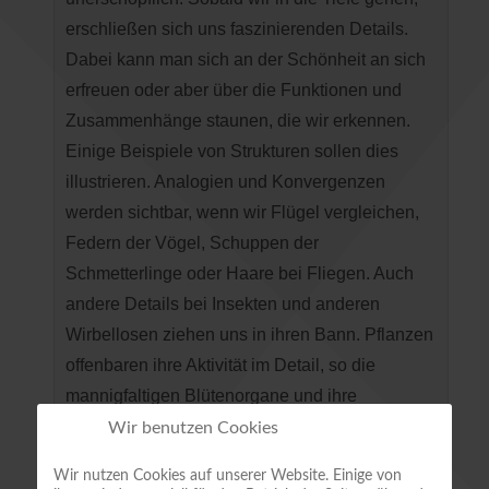
erschließen sich uns faszinierenden Details.
Dabei kann man sich an der Schönheit an sich
erfreuen oder aber über die Funktionen und
Zusammenhänge staunen, die wir erkennen.
Einige Beispiele von Strukturen sollen dies
illustrieren. Analogien und Konvergenzen
werden sichtbar, wenn wir Flügel vergleichen,
Federn der Vögel, Schuppen der
Schmetterlinge oder Haare bei Fliegen. Auch
andere Details bei Insekten und anderen
Wirbellosen ziehen uns in ihren Bann. Pflanzen
offenbaren ihre Aktivität im Detail, so die
mannigfaltigen Blütenorgane und ihre
Unterschiede bei verschiedenen
Wir benutzen Cookies
Pflanzengruppen sowie die Reaktionen ihrer
Wir nutzen Cookies auf unserer Website. Einige von
vegetativen Organe. Fotografiert wurde