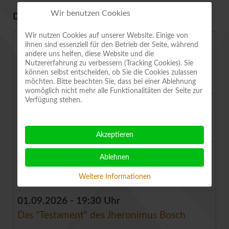
Wir benutzen Cookies
DEMNÄCHST IM VEREIN
Wir nutzen Cookies auf unserer Website. Einige von
08.08.2026 - 10:00 Uhr
ihnen sind essenziell für den Betrieb der Seite, während
andere uns helfen, diese Website und die
Sonderführung Quedlinburg: Die
Nutzererfahrung zu verbessern (Tracking Cookies). Sie
Saatgutmetropole der Welt
können selbst entscheiden, ob Sie die Cookies zulassen
möchten. Bitte beachten Sie, dass bei einer Ablehnung
womöglich nicht mehr alle Funktionalitäten der Seite zur
Verfügung stehen.
13.08.2026 - 20:00 Uhr
Klangreise und Falter beobachten
Akzeptieren
22.08.2026 - 10:00 Uhr
Ablehnen
15. Tomatentag Aschersleben
Weitere Informationen
01.09.2026 - 19:30 Uhr
Das "Testament" des Jheronimus Bosch