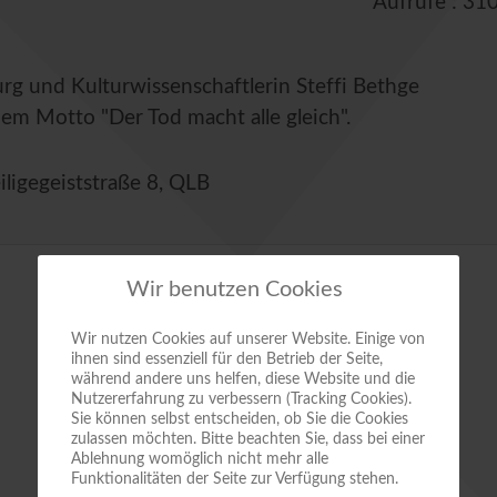
Aufrufe
: 31
rg und Kulturwissenschaftlerin Steffi Bethge
em Motto "Der Tod macht alle gleich".
iligegeiststraße 8, QLB
Wir benutzen Cookies
Wir nutzen Cookies auf unserer Website. Einige von
ihnen sind essenziell für den Betrieb der Seite,
während andere uns helfen, diese Website und die
Nutzererfahrung zu verbessern (Tracking Cookies).
Sie können selbst entscheiden, ob Sie die Cookies
zulassen möchten. Bitte beachten Sie, dass bei einer
Ablehnung womöglich nicht mehr alle
Funktionalitäten der Seite zur Verfügung stehen.