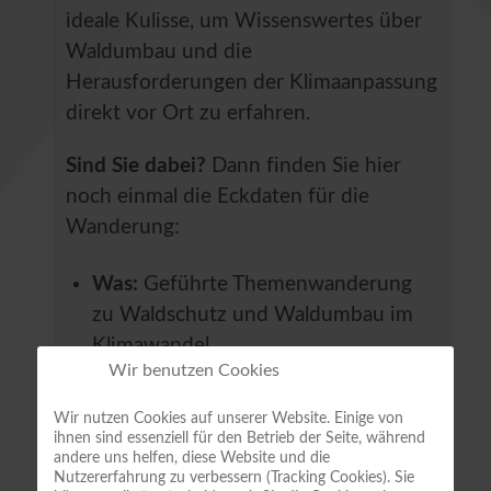
ideale Kulisse, um Wissenswertes über
Waldumbau und die
Herausforderungen der Klimaanpassung
direkt vor Ort zu erfahren.
Sind Sie dabei?
Dann finden Sie hier
noch einmal die Eckdaten für die
Wanderung:
Was:
Geführte Themenwanderung
zu Waldschutz und Waldumbau im
Klimawandel.
Wir benutzen Cookies
Wann:
Samstag, 21.03.2026, 10:00
Uhr.
Wir nutzen Cookies auf unserer Website. Einige von
Wo:
Treffpunkt an der Kirche
ihnen sind essenziell für den Betrieb der Seite, während
andere uns helfen, diese Website und die
Stecklenberg.
Nutzererfahrung zu verbessern (Tracking Cookies). Sie