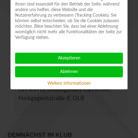
ihnen sind essenziell für den Betrieb der Seite, während
1910 bis 1925, einen breiten Raum ein.
andere uns helfen, diese Website und die
Der Gästeführer Herr Ralf Riediger zeigt
Nutzererfahrung zu verbessern (Tracking Cookies). Sie
können selbst entscheiden, ob Sie die Cookies zulassen
uns, welche Winkel ihrer Heimatstadt
möchten. Bitte beachten Sie, dass bei einer Ablehnung
sie besonders inspirierten.
womöglich nicht mehr alle Funktionalitäten der Seite zur
Verfügung stehen.
Bitte beachten Sie, dass das Programm
aufgrund einer Erkrankung von Herrn
Akzeptieren
Schmelz kurzfristig geändert werden
musste.
Ablehnen
Weitere Informationen
Ort
KVHS, Bildungshaus Carl Ritter,
Heiligegeiststraße 8, QLB
DEMNÄCHST IM KLUB