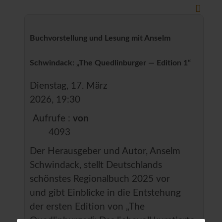
Buchvorstellung und Lesung mit Anselm
Schwindack: „The Quedlinburger — Edition 1“
Dienstag, 17. März
2026, 19:30
Aufrufe
:
von
4093
Der Herausgeber und Autor, Anselm
Schwindack, stellt Deutschlands
schönstes Regionalbuch 2025 vor
und gibt Einblicke in die Entstehung
der ersten Edition von „The
Quedlinburger“: Das liebevoll kuratierte