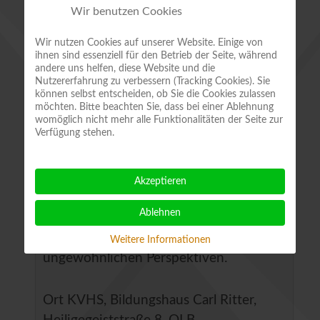
Wir benutzen Cookies
Stadtporträt nimmt die Leserschaft mit
auf einen literarisch-fotografischen
Wir nutzen Cookies auf unserer Website. Einige von
ihnen sind essenziell für den Betrieb der Seite, während
Rundgang durch die Welterbestadt und
andere uns helfen, diese Website und die
ermöglicht Einblicke in Häuser und
Nutzererfahrung zu verbessern (Tracking Cookies). Sie
können selbst entscheiden, ob Sie die Cookies zulassen
Ateliers, erzählt Geschichten und stellt
möchten. Bitte beachten Sie, dass bei einer Ablehnung
Menschen und Stadtgesichter vor, die
womöglich nicht mehr alle Funktionalitäten der Seite zur
Verfügung stehen.
dort leben und wirken.
„The Quedlinburger“ ist
Akzeptieren
eine atmosphärische, sehr persönliche
Ablehnen
und nahe Publikation — erleben Sie
Quedlinburg neu und aus
Weitere Informationen
ungewöhnlichen Perspektiven.
Ort
KVHS, Bildungshaus Carl Ritter,