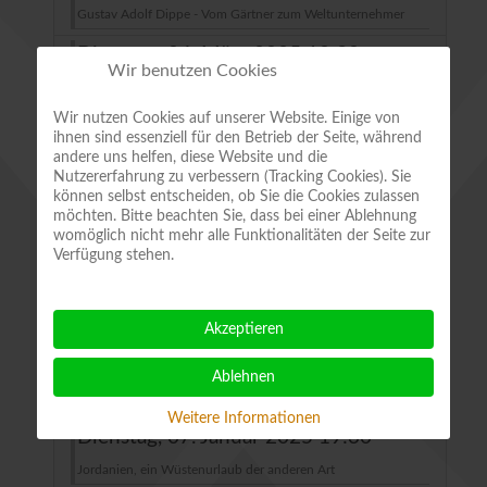
Gustav Adolf Dippe - Vom Gärtner zum Weltunternehmer
Dienstag, 04. März 2025 19:30
Wir benutzen Cookies
Gehängt - Geköpft - Verscharrt - Archäologische
Untersuchungen am Galgenberg in Quedlinburg
Wir nutzen Cookies auf unserer Website. Einige von
ihnen sind essenziell für den Betrieb der Seite, während
Dienstag, 18. Februar 2025 19:30
andere uns helfen, diese Website und die
Nutzererfahrung zu verbessern (Tracking Cookies). Sie
Rampenlicht Spezial - Entführung aus dem Serail
können selbst entscheiden, ob Sie die Cookies zulassen
möchten. Bitte beachten Sie, dass bei einer Ablehnung
Dienstag, 04. Februar 2025 19:30
womöglich nicht mehr alle Funktionalitäten der Seite zur
Verfügung stehen.
Mit Jeep und Bahn durch Kasachstan – Reise in ein
vielgestaltiges Land
Akzeptieren
Dienstag, 21. Januar 2025 19:30
Mit dem „Bärenflüsterer“ Marko Weiss durch die Berge der
Ablehnen
Slowakei
Weitere Informationen
Dienstag, 07. Januar 2025 19:30
Jordanien, ein Wüstenurlaub der anderen Art