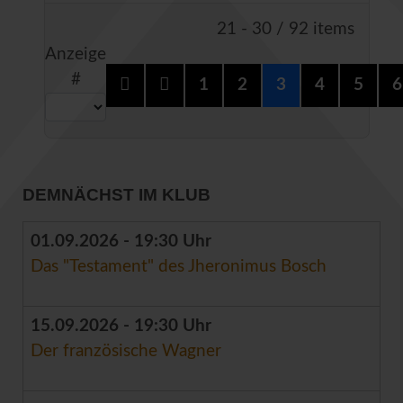
Limite der Paginierungslis
21 - 30 / 92 items
Anzeige
#
1
2
3
4
5
6
DEMNÄCHST IM KLUB
01.09.2026 - 19:30 Uhr
Das "Testament" des Jheronimus Bosch
15.09.2026 - 19:30 Uhr
Der französische Wagner