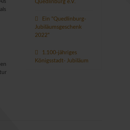
Als
Quedlinburg e.V.
als
Ein "Quedlinburg-
Jubiläumsgeschenk
2022"
1.100-jähriges
Königsstadt- Jubiläum
den
tur
ngen stellen.