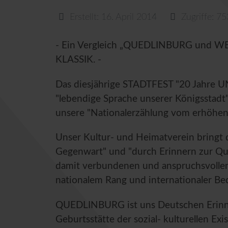
Erstellt: 16. April 2014
Zugriffe: 7
- Ein Vergleich „QUEDLINBURG und W
KLASSIK. -
Das diesjährige STADTFEST "20 Jahre U
"lebendige Sprache unserer Königsstadt" 
unsere "Nationalerzählung vom erhöhen
Unser Kultur- und Heimatverein bringt 
Gegenwart" und "durch Erinnern zur Qu
damit verbundenen und anspruchsvollen
nationalem Rang und internationaler Bed
QUEDLINBURG ist uns Deutschen Erinner
Geburtsstätte der sozial- kulturellen Exi