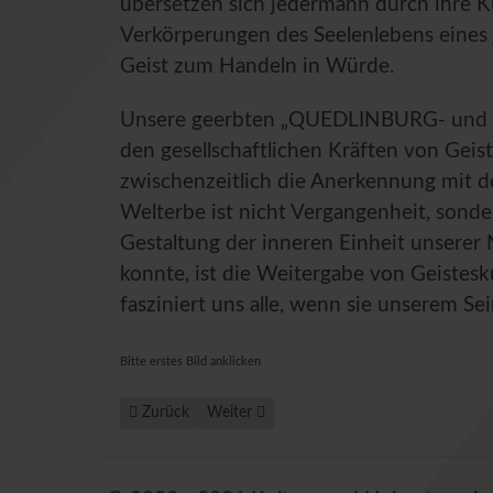
übersetzen sich jedermann durch ihre Kü
Verkörperungen des Seelenlebens eines 
Geist zum Handeln in Würde.
Unsere geerbten „QUEDLINBURG- und
den gesellschaftlichen Kräften von Geist
zwischenzeitlich die Anerkennung mi
Welterbe ist nicht Vergangenheit, sond
Gestaltung der inneren Einheit unserer N
konnte, ist die Weitergabe von Geistes
fasziniert uns alle, wenn sie unserem 
Bitte erstes Bild anklicken
Vorheriger Beitrag: Festliches Weltkulturlernen in Que
Nächster Beitrag: Vor 65 Jahren mussten s
Zurück
Weiter