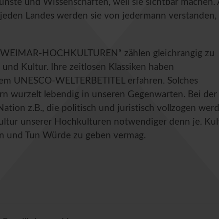
nste und Wissenschaften, weil sie sichtbar machen. 
jeden Landes werden sie von jedermann verstanden, 
 WEIMAR-HOCHKULTUREN“ zählen gleichrangig zu
 und Kultur. Ihre zeitlosen Klassiken haben
t dem UNESCO-WELTERBETITEL erfahren. Solches
ern wurzelt lebendig in unseren Gegenwarten. Bei der
ation z.B., die politisch und juristisch vollzogen wer
kultur unserer Hochkulturen notwendiger denn je. Kul
Sein und Tun Würde zu geben vermag.
dlinburg
ich unsere Menschen nachkriegsbedingten Volkssolidarität-Herausforderu