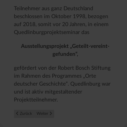
Teilnehmer aus ganz Deutschland
beschlossen im Oktober 1998, bezogen
auf 2018, somit vor 20 Jahren, in einem
Quedlinburgprojektseminar das
Ausstellungsprojekt „Geteilt-vereint-
gefunden“,
gefördert von der Robert Bosch Stiftung
im Rahmen des Programmes „Orte
deutscher Geschichte“. Quedlinburg war
und ist aktiv mitgestaltender
Projektteilnehmer.
Vorheriger Beitrag: Quedlinburg als Klassik-Symbolort
Nächster Beitrag: 2022 feiert unsere Königsstadt Q
Zurück
Weiter