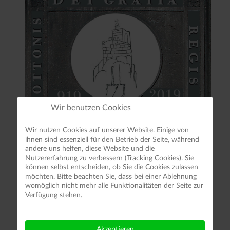
Wir benutzen Cookies
Wir nutzen Cookies auf unserer Website. Einige von
ihnen sind essenziell für den Betrieb der Seite, während
andere uns helfen, diese Website und die
Nutzererfahrung zu verbessern (Tracking Cookies). Sie
können selbst entscheiden, ob Sie die Cookies zulassen
möchten. Bitte beachten Sie, dass bei einer Ablehnung
womöglich nicht mehr alle Funktionalitäten der Seite zur
Verfügung stehen.
Akzeptieren