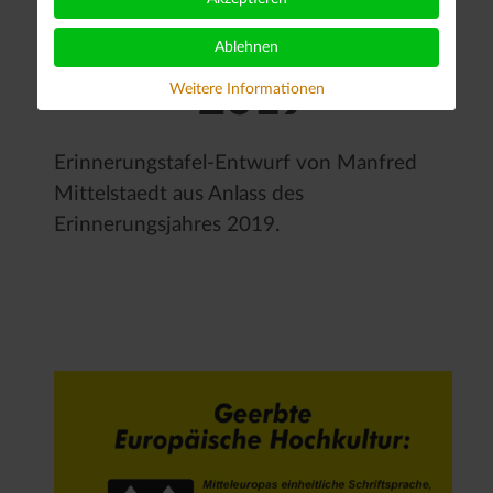
Ablehnen
-2019-
Weitere Informationen
Erinnerungstafel-Entwurf von Manfred
Mittelstaedt aus Anlass des
Erinnerungsjahres 2019.