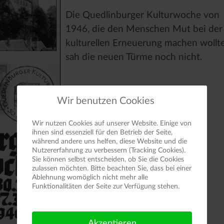
Die Quedlinburger Kulturwoche von
1946, die den Menschen Mut bei der
kulturellen Erneuerung machen wollte
sah die neuen Türme noch nicht.
Wir benutzen Cookies
Wir nutzen Cookies auf unserer Website. Einige von
ihnen sind essenziell für den Betrieb der Seite,
während andere uns helfen, diese Website und die
Nutzererfahrung zu verbessern (Tracking Cookies).
Sie können selbst entscheiden, ob Sie die Cookies
zulassen möchten. Bitte beachten Sie, dass bei einer
Ablehnung womöglich nicht mehr alle
Funktionalitäten der Seite zur Verfügung stehen.
Akzeptieren