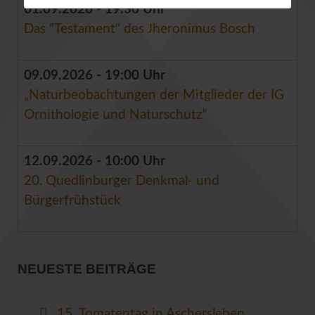
01.09.2026 - 19:30 Uhr
Das "Testament" des Jheronimus Bosch
09.09.2026 - 19:00 Uhr
„Naturbeobachtungen der Mitglieder der IG
Ornithologie und Naturschutz“
12.09.2026 - 10:00 Uhr
20. Quedlinburger Denkmal- und
Bürgerfrühstück
NEUESTE BEITRÄGE
15. Tomatentag in Aschersleben