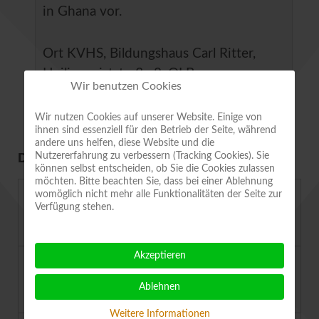
in Ghana vor.
Ort
KVHS, Bildungshaus Carl Ritter,
Heiligegeiststraße 8, QLB
Wir benutzen Cookies
Wir nutzen Cookies auf unserer Website. Einige von
ihnen sind essenziell für den Betrieb der Seite, während
andere uns helfen, diese Website und die
DEMNÄCHST IM VEREIN
Nutzererfahrung zu verbessern (Tracking Cookies). Sie
können selbst entscheiden, ob Sie die Cookies zulassen
möchten. Bitte beachten Sie, dass bei einer Ablehnung
13.08.2026 - 20:00 Uhr
womöglich nicht mehr alle Funktionalitäten der Seite zur
Verfügung stehen.
Klangreise und Falter beobachten
Akzeptieren
22.08.2026 - 10:00 Uhr
15. Tomatentag Aschersleben
Ablehnen
Weitere Informationen