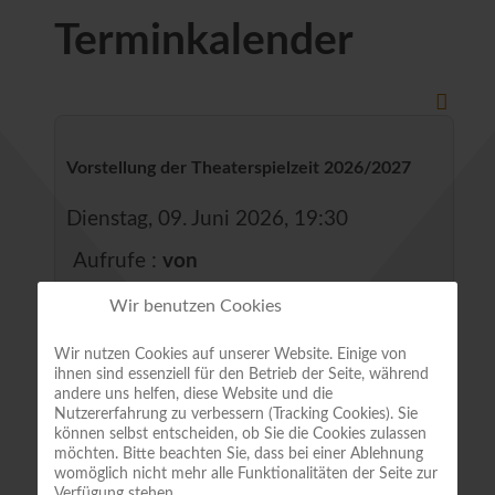
Terminkalender
Vorstellung der Theaterspielzeit 2026/2027
Dienstag, 09. Juni 2026, 19:30
Aufrufe
:
von
3185
Wir benutzen Cookies
GMD Johannes Rieger stellt uns die
Wir nutzen Cookies auf unserer Website. Einige von
Theaterspielzeit 2026/2027 vor (mit
ihnen sind essenziell für den Betrieb der Seite, während
Musikbeispielen)
andere uns helfen, diese Website und die
Nutzererfahrung zu verbessern (Tracking Cookies). Sie
können selbst entscheiden, ob Sie die Cookies zulassen
Gemeinsame Veranstaltung mit dem
möchten. Bitte beachten Sie, dass bei einer Ablehnung
womöglich nicht mehr alle Funktionalitäten der Seite zur
Musik- und Theaterverein Quedlinburg
Verfügung stehen.