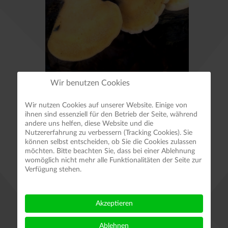
Wir benutzen Cookies
Orangeseitling (Bild: R. Wandelt)
Wir nutzen Cookies auf unserer Website. Einige von
Heute möchten wir einen Pilz vorstellen,
ihnen sind essenziell für den Betrieb der Seite, während
andere uns helfen, diese Website und die
der an liegenden Stämmen und auch
Nutzererfahrung zu verbessern (Tracking Cookies). Sie
Stubben von altem Laub- und Nadelholz
können selbst entscheiden, ob Sie die Cookies zulassen
möchten. Bitte beachten Sie, dass bei einer Ablehnung
vom Herbst an bis in den April hinein zu
womöglich nicht mehr alle Funktionalitäten der Seite zur
finden ist und auch jetzt im Januar schon
Verfügung stehen.
mehrfach gefunden wurde. Trotzdem ist
der Pilz nicht allzu häufig hier im
Akzeptieren
Harzvorland und Unterharz anzutreffen.
Ablehnen