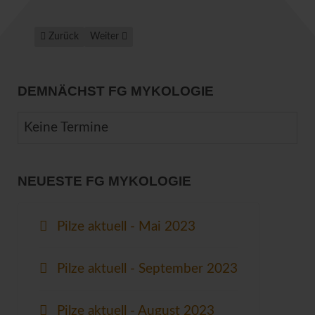
Vorheriger Beitrag: Pilzexkursion am 29.01.2011
Nächster Beitrag: Seltene Pilze im Harzkreis: Geast
Zurück
Weiter
DEMNÄCHST FG MYKOLOGIE
Keine Termine
NEUESTE FG MYKOLOGIE
Pilze aktuell - Mai 2023
Pilze aktuell - September 2023
Pilze aktuell - August 2023