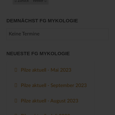
Vorheriger Beitrag: Exkursion am 21. September 2009
Nächster Beitrag: Die Welt der Becherlinge
Zurück
Weiter
DEMNÄCHST FG MYKOLOGIE
Keine Termine
NEUESTE FG MYKOLOGIE
Pilze aktuell - Mai 2023
Pilze aktuell - September 2023
Pilze aktuell - August 2023