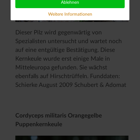
Ablehnen
Weitere Informationen
Dieser Pilz wird gegenwärtig von
Spezialisten untersucht und wartet noch
auf eine entgültige Bestätigung. Diese
Kernkeule wurde erst einige Male in
Mitteleuropa gefunden. Sie wächst
ebenfalls auf Hirschtrüffeln. Funddaten:
Schierke August 2009 Schubert & Adomat
Cordyceps militaris Orangegelbe
Puppenkernkeule