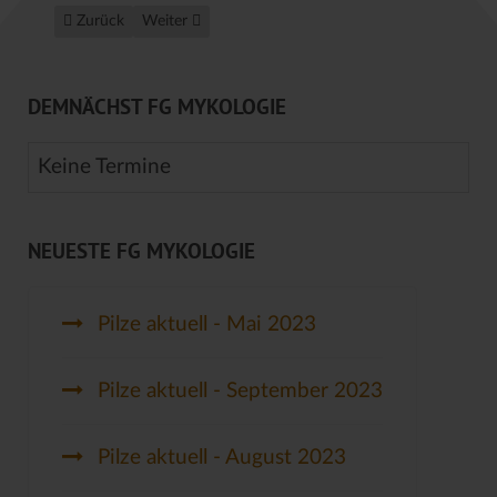
Vorheriger Beitrag: Der Östereichische Kelchbecherling
Nächster Beitrag: Neue Erstfunde für den Altkreis 
Zurück
Weiter
DEMNÄCHST FG MYKOLOGIE
Keine Termine
NEUESTE FG MYKOLOGIE
Pilze aktuell - Mai 2023
Pilze aktuell - September 2023
Pilze aktuell - August 2023