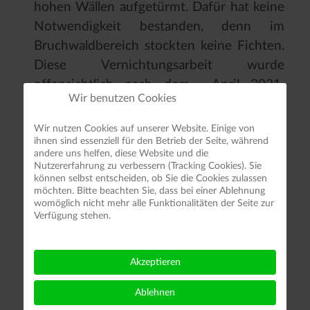
hohen Wällen aufgetürmt. Dafür hat keine
Notwendigkeit bestanden, denn im
Bruchwaldbereich stockten keine Fichten.
Diese Vernichtungsarbeit wurde
offensichtlich nach dem April 2021
Wir benutzen Cookies
durchgeführt. In einem Randbereich haben
nur wenige Märzenbecherpflanzen
Wir nutzen Cookies auf unserer Website. Einige von
überlebt.
ihnen sind essenziell für den Betrieb der Seite, während
andere uns helfen, diese Website und die
Nutzererfahrung zu verbessern (Tracking Cookies). Sie
können selbst entscheiden, ob Sie die Cookies zulassen
möchten. Bitte beachten Sie, dass bei einer Ablehnung
womöglich nicht mehr alle Funktionalitäten der Seite zur
Verfügung stehen.
Akzeptieren
Ablehnen