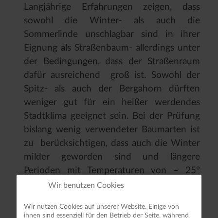
Langjährige Erfahrungen zeigen, dass
sowohl die Winter- als auch die
Sommerlinde unschlagbar sind in ihrer
Eignung als Straßenbaum- allerdings unter
der Bedingungen, dass der Straßenraum
dafür ausreichend groß ist. Sowohl der
Spitz- als auch der Bergahorn dürften
weniger gut für ein heißer werdendes
Stadtklima geeignet sein. Bei der Prüfung
bislang wenig verwendeter Baumarten ist
zu berücksichtigen, dass auch die Winter
milder geworden sind und längere
Perioden mit Temperaturen von – 25°
kaum noch zu erwarten sind. Eine
Wir benutzen Cookies
Prüfung neuer Baumarten auf Eignung als
Wir nutzen Cookies auf unserer Website. Einige von
für innerstädtischer Bereiche bedeutet
ihnen sind essenziell für den Betrieb der Seite, während