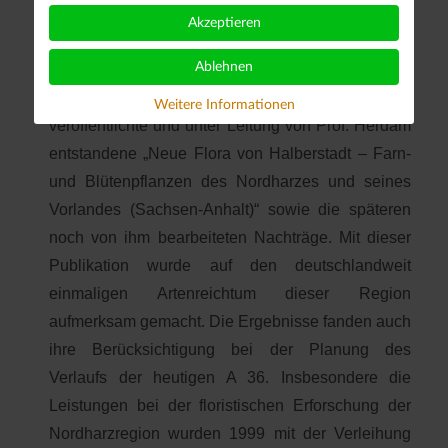
in der Nordharzregion wirksamen Botaniker bei der
Akzeptieren
botanischen Erkundungsarbeit zur Folge. Ein
Ablehnen
herausragendes Ergebnis dieser Arbeit ist die vom
Botanischen Arbeitskreis Nordharz e. V. 1993
Weitere Informationen
veröffentlichte und unter Leitung von Prof. Herdam
entstandene „Neue Flora von Halberstadt – Farn-
und Blütenpflanzen des Nordharzes und seines
Vorlandes (Sachsen-Anhalt)“ sowie die späteren
noch von ihm bearbeiteten Nachträge. Mit dieser
Publikation wurde auf den deutschlandweit
einmaligen Artenreichtum dieser Region
aufmerksam gemacht. Die Ergebnisse fanden auch
ihre Berücksichtigung bei der Planung des
Verlaufs der heutigen A 36. Insbesondere die
Leistungen bei der floristischen Erforschung der
Nordharzregion wurden 1999 mit der Verleihung