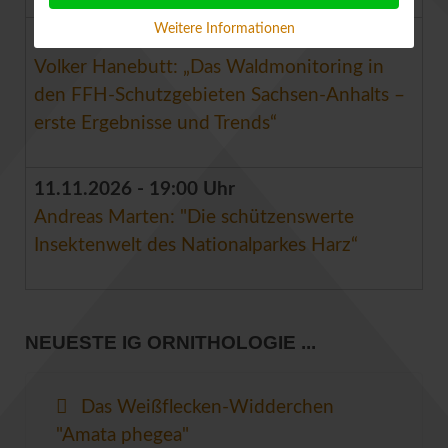
Weitere Informationen
14.10.2026 - 19:00 Uhr
Volker Hanebutt: „Das Waldmonitoring in
den FFH-Schutzgebieten Sachsen-Anhalts –
erste Ergebnisse und Trends“
11.11.2026 - 19:00 Uhr
Andreas Marten: "Die schützenswerte
Insektenwelt des Nationalparkes Harz“
NEUESTE IG ORNITHOLOGIE ...
Das Weißflecken-Widderchen
"Amata phegea"