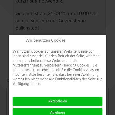
kurzfristig notwendig.
Geplant ist am 21.08.25 um 10:00 Uhr
an der Südseite der Gegensteine
Ballenstedt .
Wir benutzen Cookies
Ort
Großer Gegenstein Ballenstedt,
Südseite
Wir nutzen Cookies auf unserer Website. Einige von
ihnen sind essenziell für den Betrieb der Seite, während
andere uns helfen, diese Website und die
Nutzererfahrung zu verbessern (Tracking Cookies). Sie
können selbst entscheiden, ob Sie die Cookies zulassen
möchten. Bitte beachten Sie, dass bei einer Ablehnung
womöglich nicht mehr alle Funktionalitäten der Seite zur
DEMNÄCHST IG ORNITHOLOGIE ...
Verfügung stehen.
09.09.2026 - 19:00 Uhr
„Naturbeobachtungen der Mitglieder der IG
Akzeptieren
Ornithologie und Naturschutz“
Ablehnen