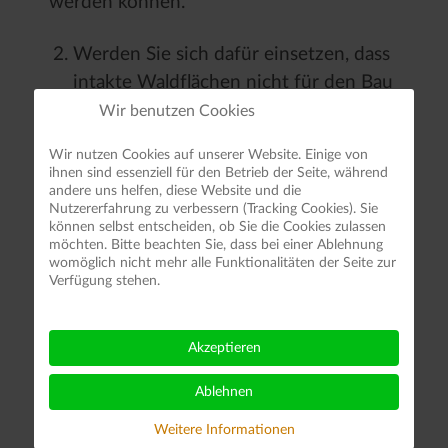
werden können.
Werden Sie sich dafür einsetzen, dass
intakte Waldflächen nicht für den Bau
von Windkraftanlagen zerschnitten und
Wir benutzen Cookies
parzelliert werden?
Wir nutzen Cookies auf unserer Website. Einige von
ihnen sind essenziell für den Betrieb der Seite, während
Antwort: siehe Antwort Frage 1
andere uns helfen, diese Website und die
Nutzererfahrung zu verbessern (Tracking Cookies). Sie
können selbst entscheiden, ob Sie die Cookies zulassen
Werden Sie sich für Maßnahmen zur
möchten. Bitte beachten Sie, dass bei einer Ablehnung
womöglich nicht mehr alle Funktionalitäten der Seite zur
korrekten Information der Bevölkerung
Verfügung stehen.
über die besondere Bedeutung unserer
Wälder für Klimaschutzmaßnahmen
Akzeptieren
einsetzen?
Ablehnen
Antwort: Wesentlicher Bestandteil von
Weitere Informationen
CDU-Programmen ist die